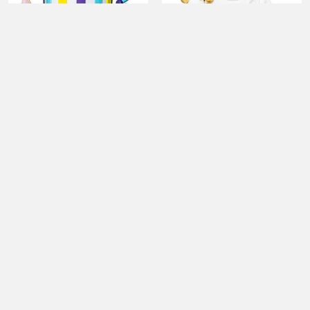
Renkli Kalpli Konsept
Kız Çocuk Ayıcık Model
Doğum Günü Pastası
Konsept Doğum Günü
Pastası
5.500,00 TL
5.500,00 TL
Ücretsiz Kargo
Ücretsiz Kargo