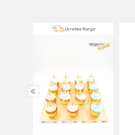
Kargo
Ücretsiz Kargo
Cupcake
‹