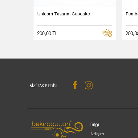
Unicorn Tasarım Cupcake
Pembe
200,00 TL
200,0
BIZI TAKIP EDIN
Bilgi
İletişim