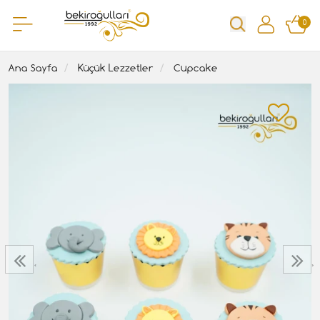
0
Ana Sayfa
Küçük Lezzetler
Cupcake
‹
›