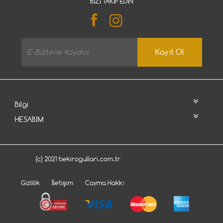
BIZI TAKIP EDIN
Kayıt Ol
Bilgi
HESABIM
(c) 2021 bekirogullari.com.tr
Gizlilik
İletişim
Cayma Hakkı