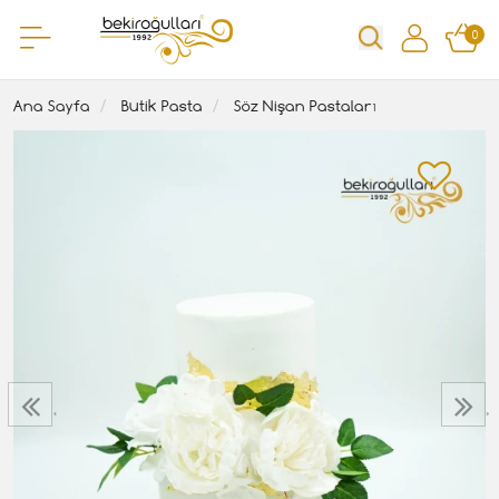
0
Ana Sayfa
Butik Pasta
Söz Nişan Pastaları
‹
›