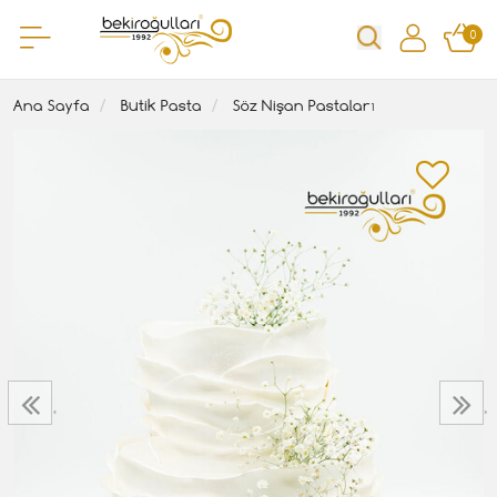
0
Ana Sayfa
Butik Pasta
Söz Nişan Pastaları
‹
›