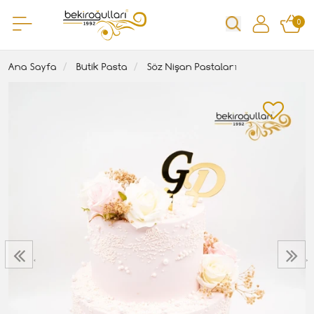
0
Ana Sayfa
Butik Pasta
Söz Nişan Pastaları
‹
›