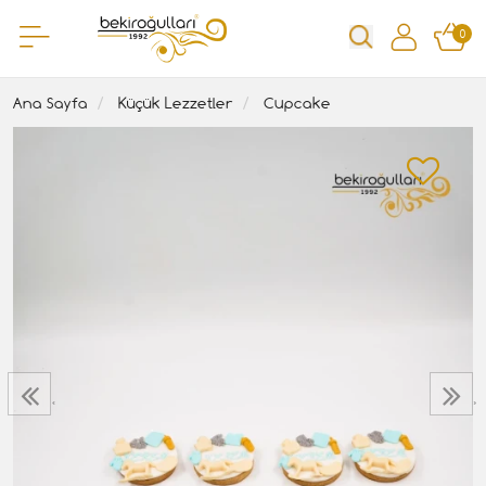
0
Ana Sayfa
Küçük Lezzetler
Cupcake
‹
›