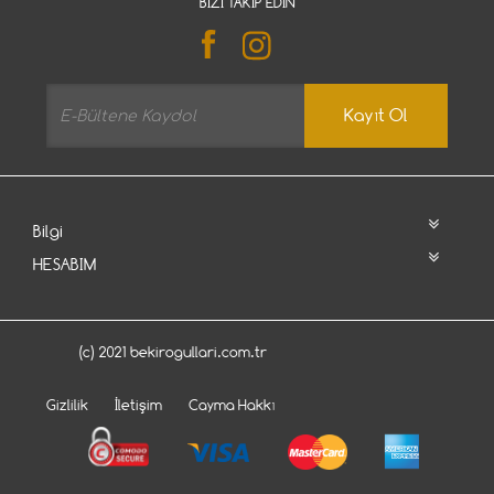
BIZI TAKIP EDIN
Kayıt Ol
Bilgi
HESABIM
(c) 2021 bekirogullari.com.tr
Gizlilik
İletişim
Cayma Hakkı