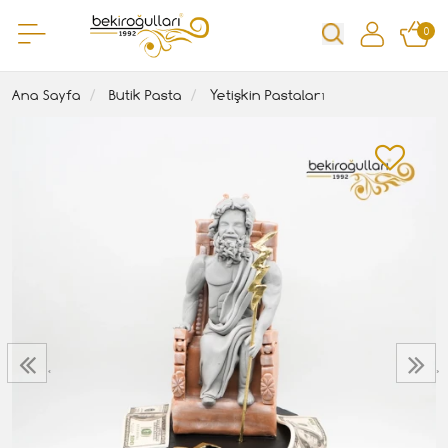
0
Ana Sayfa
Butik Pasta
Yetişkin Pastaları
‹
›