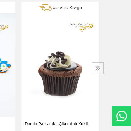
Ücretsiz Kargo
Mavi Krema
200,00 TL
›
Damla Parçacıklı Çikolatalı Kekli