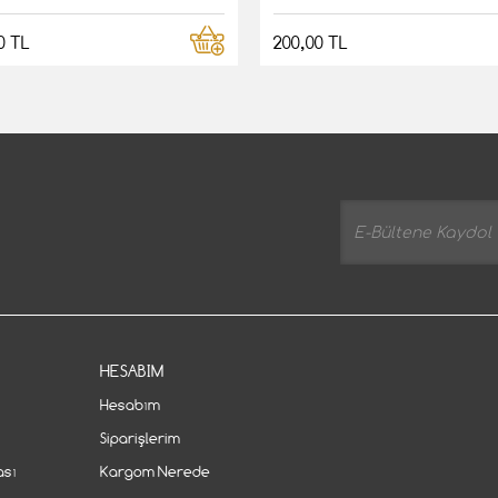
0 TL
200,00 TL
HESABIM
Hesabım
Siparişlerim
ası
Kargom Nerede