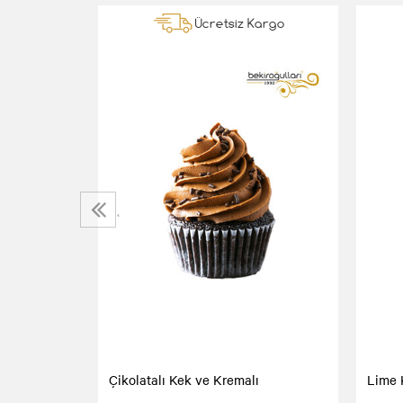
Kargo
Ücretsiz Kargo
‹
Çikolatalı Kek ve Kremalı
Lime 