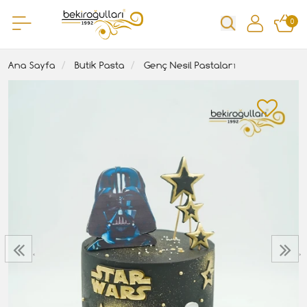
0
Ana Sayfa
Butik Pasta
Genç Nesil Pastaları
‹
›