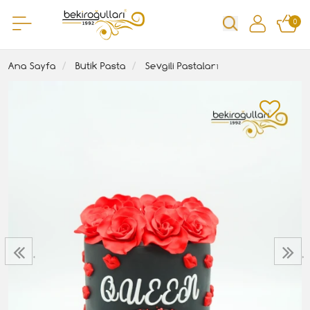
0
Ana Sayfa
Butik Pasta
Sevgili Pastaları
‹
›