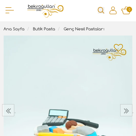
0
Ana Sayfa
Butik Pasta
Genç Nesil Pastaları
‹
›