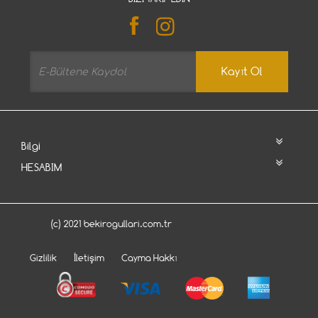
Kayıt Ol
Bilgi
HESABIM
(c) 2021 bekirogullari.com.tr
Gizlilik
İletişim
Cayma Hakkı