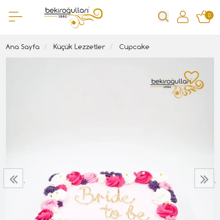
0
Ana Sayfa
Küçük Lezzetler
Cupcake
‹
›