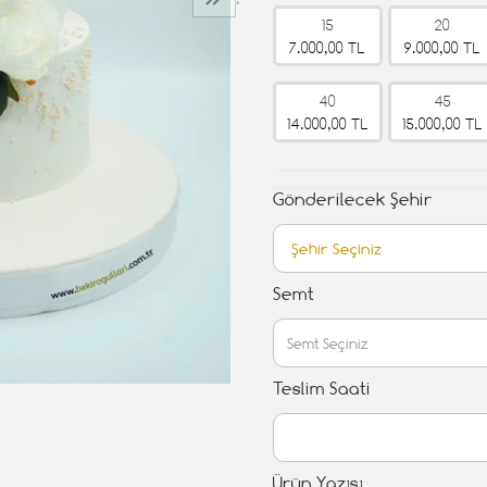
›
15
20
7.000,00 TL
9.000,00 TL
40
45
14.000,00 TL
15.000,00 TL
Gönderilecek Şehir
Semt
Teslim Saati
Ürün Yazısı