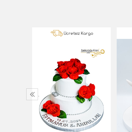
Ücretsiz Kargo
sta
‹