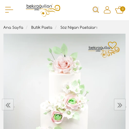
0
Ana Sayfa
Butik Pasta
Söz Nişan Pastaları
‹
›