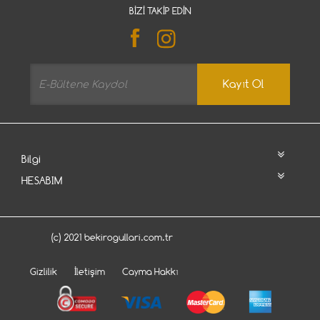
BIZI TAKIP EDIN
Kayıt Ol
Bilgi
HESABIM
(c) 2021 bekirogullari.com.tr
Gizlilik
İletişim
Cayma Hakkı