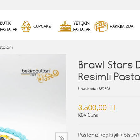
BUTİK
YETİŞKİN
CUPCAKE
HAKKIMIZDA
PASTALAR
PASTALAR
staları
Brawl Stars 
Resimli Past
Ürün Kodu
: BE2503
3.500,00 TL
KDV Dahil
Pastanız kaç kişilik olsun?