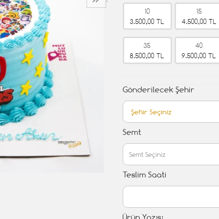
›
10
15
3.500,00 TL
4.500,00 TL
35
40
8.500,00 TL
9.500,00 TL
Gönderilecek Şehir
Semt
Teslim Saati
Ürün Yazısı