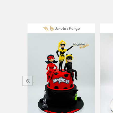
Kargo
Ücretsiz Kargo
a
‹