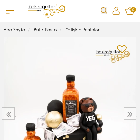
0
Ana Sayfa
Butik Pasta
Yetişkin Pastaları
‹
›