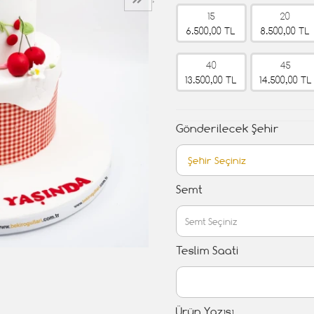
›
15
20
6.500,00 TL
8.500,00 TL
40
45
13.500,00 TL
14.500,00 TL
Gönderilecek Şehir
Semt
Teslim Saati
Ürün Yazısı