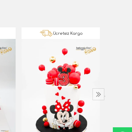
Ücretsiz Kargo
Prenses Sof
5.000,00 T
›