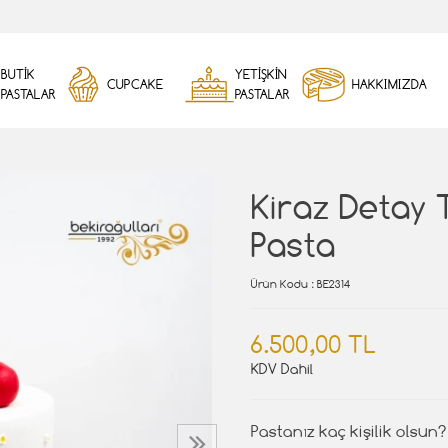
BUTİK
YETİŞKİN
CUPCAKE
HAKKIMIZDA
PASTALAR
PASTALAR
Kiraz Detay
Pasta
Ürün Kodu
: BE2314
6.500,00 TL
KDV Dahil
Pastanız kaç kişilik olsun?