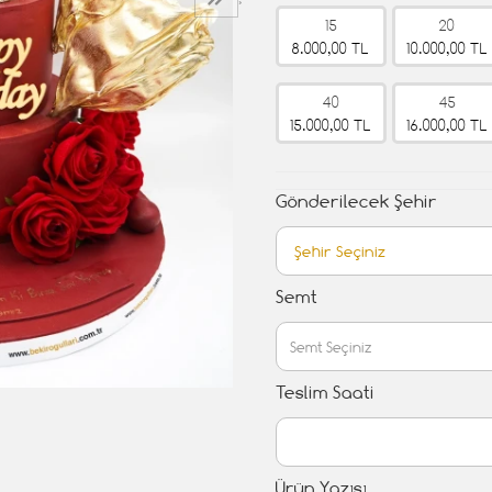
›
15
20
8.000,00 TL
10.000,00 TL
40
45
15.000,00 TL
16.000,00 TL
Gönderilecek Şehir
Semt
Teslim Saati
Ürün Yazısı