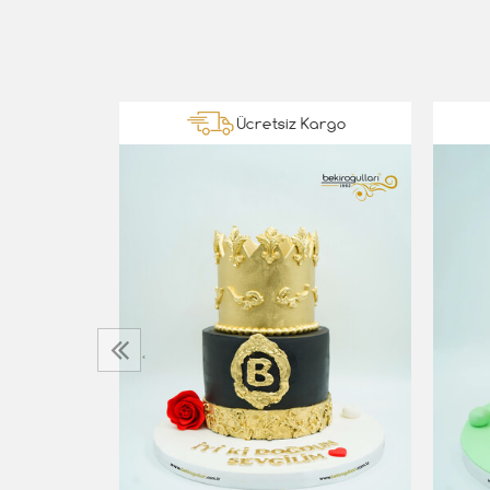
Kargo
Ücretsiz Kargo
ta
‹