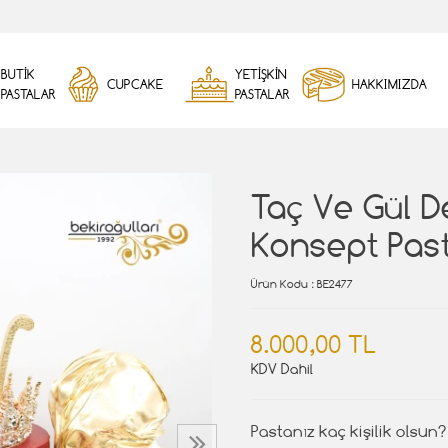
BUTİK
YETİŞKİN
CUPCAKE
HAKKIMIZDA
PASTALAR
PASTALAR
Taç Ve Gül D
Konsept Pas
Ürün Kodu
: BE2477
8.000,00 TL
KDV Dahil
Pastanız kaç kişilik olsun?