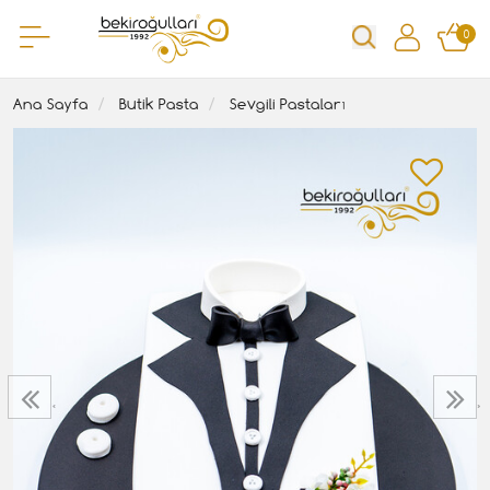
0
Ana Sayfa
Butik Pasta
Sevgili Pastaları
‹
›