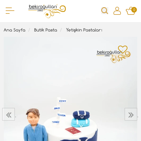
0
Ana Sayfa
Butik Pasta
Yetişkin Pastaları
‹
›