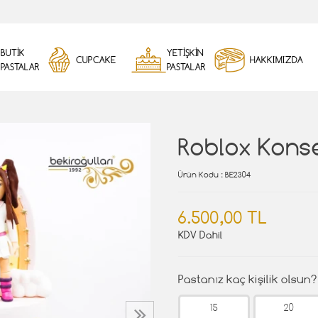
BUTİK
YETİŞKİN
CUPCAKE
HAKKIMIZDA
PASTALAR
PASTALAR
Roblox Kons
Ürün Kodu
: BE2304
6.500,00 TL
KDV Dahil
Pastanız kaç kişilik olsun?
15
20