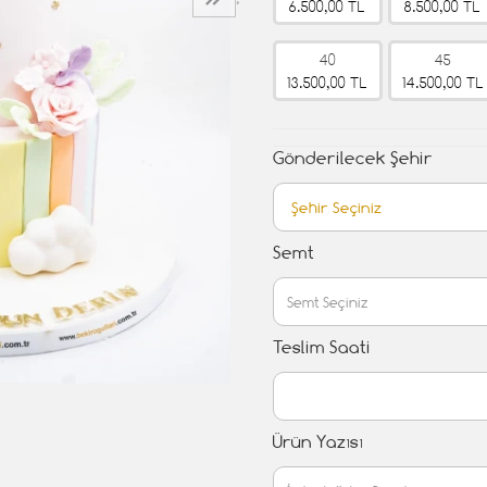
›
6.500,00 TL
8.500,00 TL
40
45
13.500,00 TL
14.500,00 TL
Gönderilecek Şehir
Semt
Teslim Saati
Ürün Yazısı