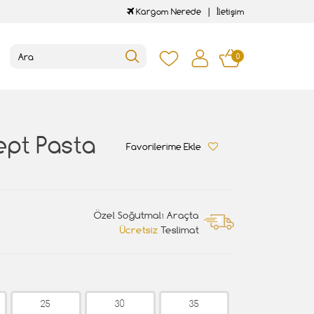
Kargom Nerede
İletişim
0
ept Pasta
Favorilerime Ekle
Özel Soğutmalı Araçta
Ücretsiz
Teslimat
25
30
35