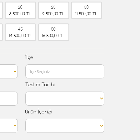
20
25
30
8.500,00 TL
9.500,00 TL
11.500,00 TL
45
50
14.500,00 TL
16.500,00 TL
İlçe
Teslim Tarihi
Ürün İçeriği