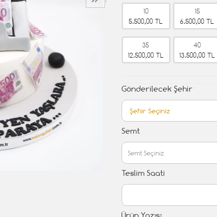
›
10
15
5.500,00 TL
6.500,00 TL
35
40
12.500,00 TL
13.500,00 TL
Gönderilecek Şehir
Semt
Teslim Saati
Ürün Yazısı