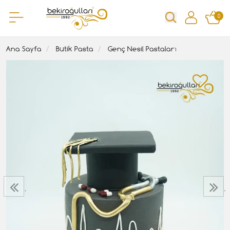
0
Ana Sayfa
Butik Pasta
Genç Nesil Pastaları
‹
›