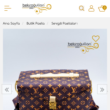
0
Ana Sayfa
Butik Pasta
Sevgili Pastaları
‹
›