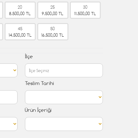
20
25
30
8.500,00 TL
9.500,00 TL
11.500,00 TL
45
50
14.500,00 TL
16.500,00 TL
İlçe
Teslim Tarihi
Ürün İçeriği