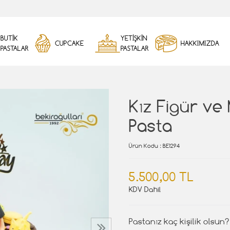
BUTİK
YETİŞKİN
CUPCAKE
HAKKIMIZDA
PASTALAR
PASTALAR
Kız Figür v
Pasta
Ürün Kodu
: BE1294
5.500,00 TL
KDV Dahil
Pastanız kaç kişilik olsun?