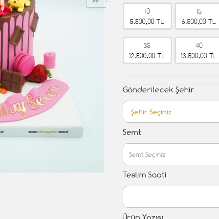
›
10
15
5.500,00 TL
6.500,00 TL
35
40
12.500,00 TL
13.500,00 TL
Gönderilecek Şehir
Semt
Teslim Saati
Ürün Yazısı