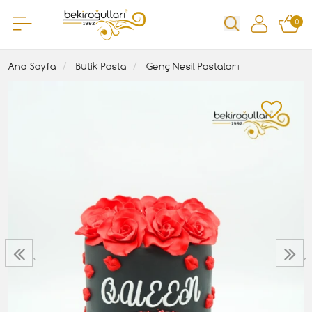
0
Ana Sayfa
Butik Pasta
Genç Nesil Pastaları
‹
›