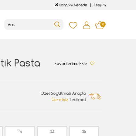
Kargom Nerede
İletişim
0
utik Pasta
Favorilerime Ekle
Özel Soğutmalı Araçta
Ücretsiz
Teslimat
25
30
35