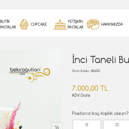
BUTİK
YETİŞKİN
CUPCAKE
HAKKIMIZDA
PASTALAR
PASTALAR
İnci Taneli B
Ürün Kodu
: BE600
7.000,00 TL
KDV Dahil
Pastanız kaç kişilik olsun?
15
20