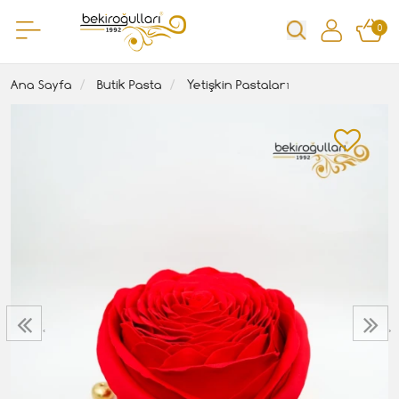
0
Ana Sayfa
Butik Pasta
Yetişkin Pastaları
‹
›