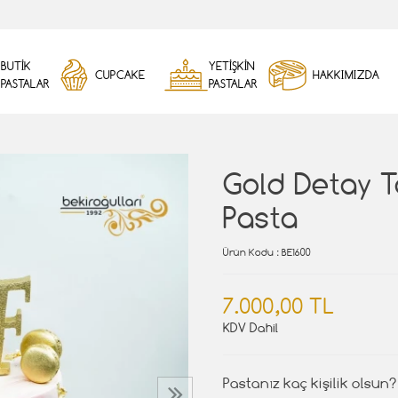
BUTİK
YETİŞKİN
CUPCAKE
HAKKIMIZDA
PASTALAR
PASTALAR
Gold Detay 
Pasta
Ürün Kodu
: BE1600
7.000,00 TL
KDV Dahil
Pastanız kaç kişilik olsun?