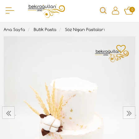
0
Ana Sayfa
Butik Pasta
Söz Nişan Pastaları
‹
›