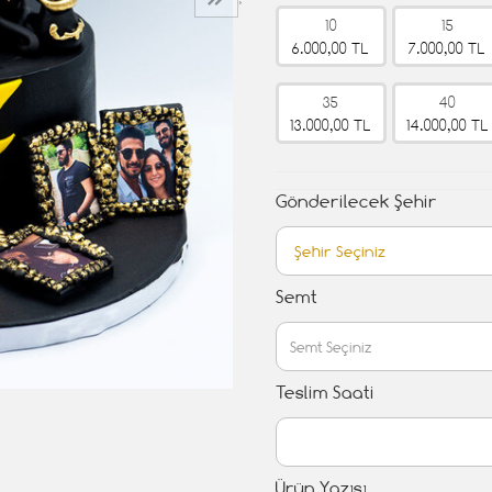
›
10
15
6.000,00 TL
7.000,00 TL
35
40
13.000,00 TL
14.000,00 TL
Gönderilecek Şehir
Semt
Teslim Saati
Ürün Yazısı