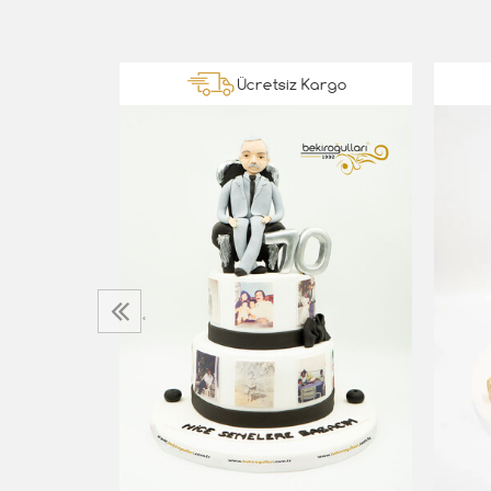
Kargo
Ücretsiz Kargo
‹