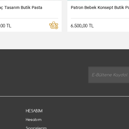
nç Tasarım Butik Pasta
Patron Bebek Konsept Butik P
,00 TL
6.500,00 TL
HESABIM
Hesabım
Siparişlerim