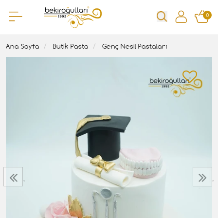
0
Ana Sayfa
Butik Pasta
Genç Nesil Pastaları
‹
›