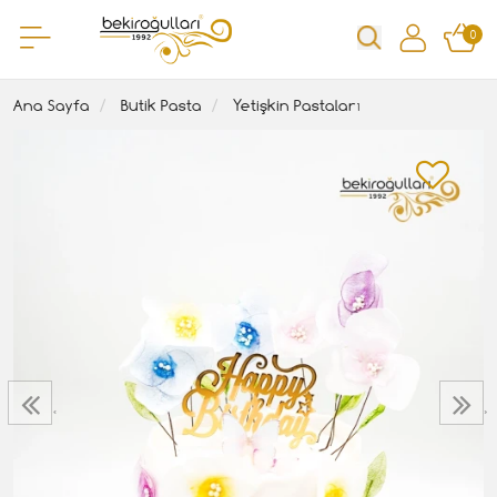
0
Ana Sayfa
Butik Pasta
Yetişkin Pastaları
‹
›