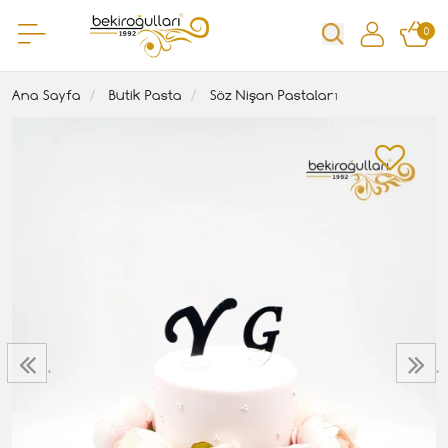
0
Ana Sayfa
Butik Pasta
Söz Nişan Pastaları
‹
›