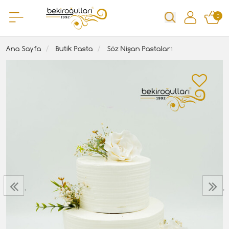
0
Ana Sayfa
Butik Pasta
Söz Nişan Pastaları
‹
›