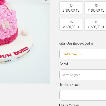
›
10
15
6.500,00 TL
7.500,00 TL
35
40
13.500,00 TL
15.500,00 TL
Gönderilecek Şehir
Semt
Teslim Saati
Ürün Yazısı