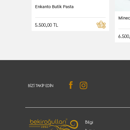
Enkanto Butik Pasta
Minec
5.500,00 TL
6.500
BIZI TAKIP EDIN
Bilgi