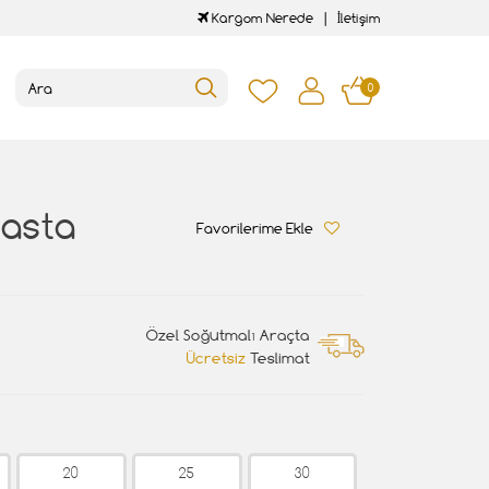
Kargom Nerede
İletişim
0
Pasta
Favorilerime Ekle
Özel Soğutmalı Araçta
Ücretsiz
Teslimat
20
25
30