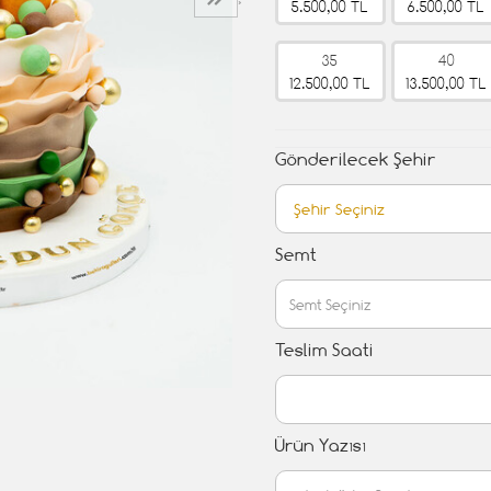
›
5.500,00 TL
6.500,00 TL
35
40
12.500,00 TL
13.500,00 TL
Gönderilecek Şehir
Semt
Teslim Saati
Ürün Yazısı