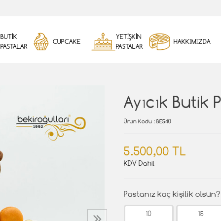
BUTİK
YETİŞKİN
CUPCAKE
HAKKIMIZDA
PASTALAR
PASTALAR
Ayıcık Butik 
Ürün Kodu
: BE540
5.500,00 TL
KDV Dahil
Pastanız kaç kişilik olsun?
10
15