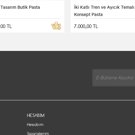
 Tasarım Butik Pasta
İki Katlı Tren ve Ayıcık Temalı
Konsept Pasta
,00 TL
7.000,00 TL
HESABIM
Hesabım
Siparişlerim