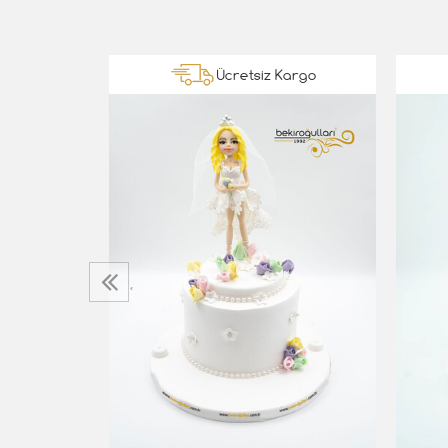
Kargo
Ücretsiz Kargo
a
‹