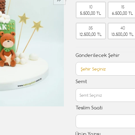
›
10
15
5.500,00 TL
6.500,00 TL
35
40
12.500,00 TL
13.500,00 TL
Gönderilecek Şehir
Semt
Teslim Saati
Ürün Yazısı