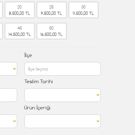
20
25
30
8.500,00 TL
9.500,00 TL
11.500,00 TL
45
50
14.500,00 TL
16.500,00 TL
İlçe
Teslim Tarihi
Ürün İçeriği