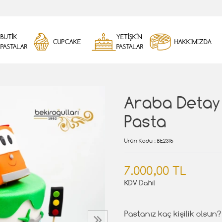
BUTİK
YETİŞKİN
CUPCAKE
HAKKIMIZDA
PASTALAR
PASTALAR
ı
Araba Detay
Pasta
Ürün Kodu
: BE2315
7.000,00 TL
KDV Dahil
Pastanız kaç kişilik olsun?