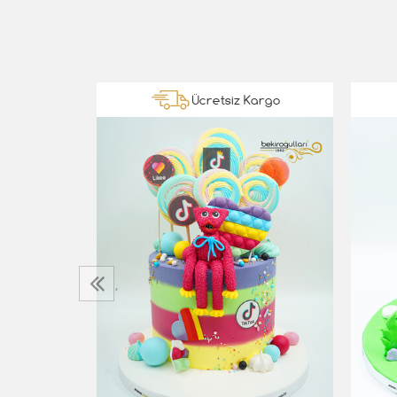
Kargo
Ücretsiz Kargo
‹